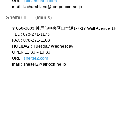
URL :
lachamblanc.com
mail : lachamblanc@tempo.ocn.ne.jp
Shelter II (Men's)
〒650-0003 神戸市中央区山本通1-7-17 Wall Avenue 1F
TEL : 078-271-1173
FAX : 078-271-1163
HOLIDAY : Tuesday Wednesday
OPEN 11:30～19:30
URL :
shelter2.com
mail : shelter2@air.ocn.ne.jp