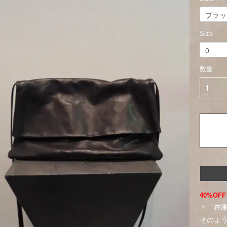
Size
数量
40%OFF
＊「在
そのよ