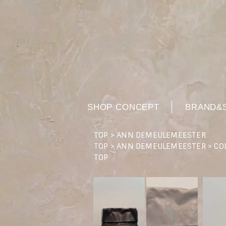
SHOP CONCEPT
BRAND&
TOP
>
ANN DEMEULEMEESTER
TOP
>
ANN DEMEULEMEESTER
>
CO
TOP