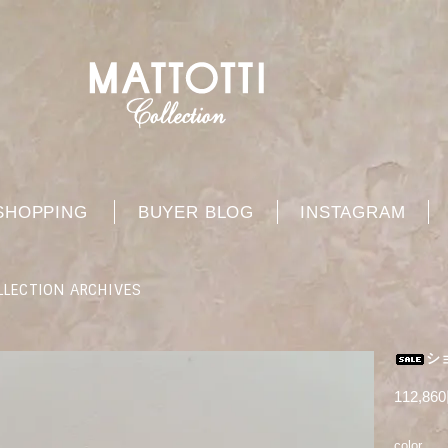
SHOPPING
BUYER BLOG
INSTAGRAM
LLECTION ARCHIVES
シ
112,86
color